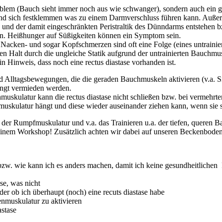
roblem (Bauch sieht immer noch aus wie schwanger), sondern auch ein g
und sich festklemmen was zu einem Darmverschluss führen kann. Auß
nd der damit eingeschränkten Peristraltik des Dünndarms entstehen bz
. Heißhunger auf Süßigkeiten können ein Symptom sein.
acken- und sogar Kopfschmerzen sind oft eine Folge (eines untraini
en Halt durch die ungleiche Statik aufgrund der untrainierten Bauchmu
ein Hinweis, dass noch eine rectus diastase vorhanden ist.
nd Alltagsbewegungen, die die geraden Bauchmuskeln aktivieren (v.a. 
ngt vermieden werden.
hmuskulatur kann die rectus diastase nicht schließen bzw. bei vermehr
uskulatur hängt und diese wieder auseinander ziehen kann, wenn sie s
 der Rumpfmuskulatur und v.a. das Trainieren u.a. der tiefen, queren Ba
 meinem Workshop! Zusätzlich achten wir dabei auf unseren Beckenboden
n bzw. wie kann ich es anders machen, damit ich keine gesundheitlic
ase, was nicht
oder ob ich überhaupt (noch) eine recuts diastase habe
enmuskulatur zu aktivieren
astase