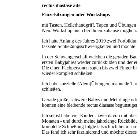
rectus diastase ade
Einzelsitzungen oder Workshops
mit Tasten, Hellerhandgriff, Tapen und Übungen 
Neu: Workshop auch bei Ihnen zuhause möglich.
Ich hatte Anfang des Jahres 2019 zwei Fortbild
fasziale Schließungsschwierigkeiten und möchte
In der Schwangerschaft weichen die geraden Bauc
ersten Babyjahres wieder zurückbilden und der en
Die einen Fachpersonen sagen bis zwei Finger brei
wieder komplett schließen.
Ich habe spezielle (Atem)Übungen, manuelle Ther
schließen.
Gerade große, schwere Babys und Mehrlinge oder 
können eine bleibende rectus diastase begünstige
Ich selbst habe vier Kinder - zwei davon mit übe
Monaten - und durch meine jahrelange Rückbildung 
komplette Schließung folgte tatsächlich bei mir 
Das fand ich sehr faszinierend und möchte diese