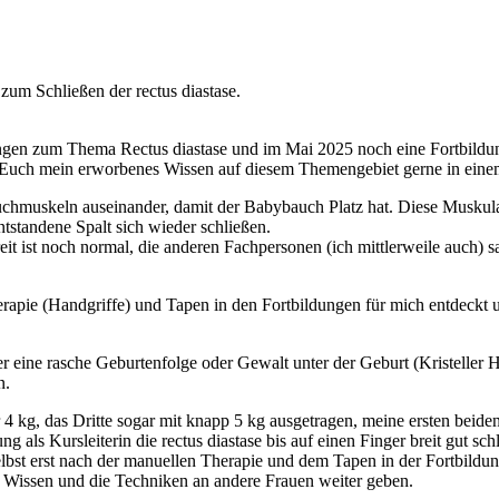
zum Schließen der rectus diastase.
ungen zum Thema Rectus diastase und im Mai 2025 noch eine Fortbildun
 Euch mein erworbenes Wissen auf diesem Themengebiet gerne in eine
hmuskeln auseinander, damit der Babybauch Platz hat. Diese Muskulat
tstandene Spalt sich wieder schließen.
t ist noch normal, die anderen Fachpersonen (ich mittlerweile auch) sage
apie (Handgriffe) und Tapen in den Fortbildungen für mich entdeckt u
eine rasche Geburtenfolge oder Gewalt unter der Geburt (Kristeller H
n.
r 4 kg, das Dritte sogar mit knapp 5 kg ausgetragen, meine ersten beid
als Kursleiterin die rectus diastase bis auf einen Finger breit gut schl
selbst erst nach der manuellen Therapie und dem Tapen in der Fortbildun
s Wissen und die Techniken an andere Frauen weiter geben.