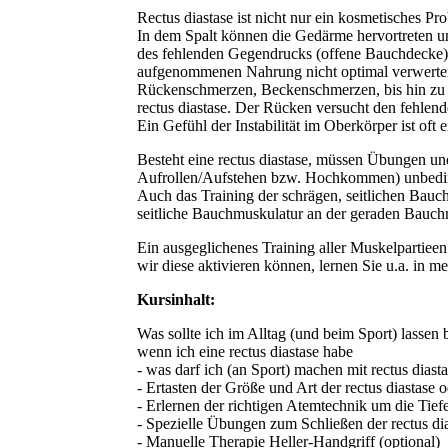
Rectus diastase ist nicht nur ein kosmetisches P
In dem Spalt können die Gedärme hervortreten 
des fehlenden Gegendrucks (offene Bauchdecke) u
aufgenommenen Nahrung nicht optimal verwerten
Rückenschmerzen, Beckenschmerzen, bis hin zu N
rectus diastase. Der Rücken versucht den fehlend
Ein Gefühl der Instabilität im Oberkörper ist oft 
Besteht eine rectus diastase, müssen Übungen u
Aufrollen/Aufstehen bzw. Hochkommen) unbedi
Auch das Training der schrägen, seitlichen Bauc
seitliche Bauchmuskulatur an der geraden Bauchm
Ein ausgeglichenes Training aller Muskelpartieen
wir diese aktivieren können, lernen Sie u.a. in
Kursinhalt:
Was sollte ich im Alltag (und beim Sport) lasse
wenn ich eine rectus diastase habe
- was darf ich (an Sport) machen mit rectus diast
- Ertasten der Größe und Art der rectus diastase 
- Erlernen der richtigen Atemtechnik um die Tief
- Spezielle Übungen zum Schließen der rectus di
- Manuelle Therapie Heller-Handgriff (optional)