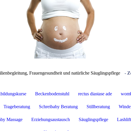
lienbegleitung, Frauengesundheit und natürliche Säuglingspflege
- Z
bildungskurse
Beckenbodenstuhl
rectus diastase ade
womb 
Trageberatung
Schreibaby Beratung
Stillberatung
Windel
by Massage
Erziehungsaustausch
Säuglingspflege
Lashlif