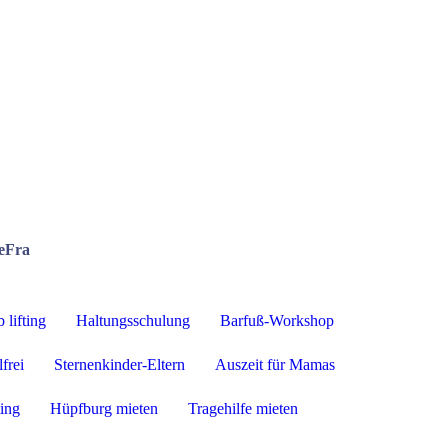
eFra
lifting
Haltungsschulung
Barfuß-Workshop
frei
Sternenkinder-Eltern
Auszeit für Mamas
ting
Hüpfburg mieten
Tragehilfe mieten